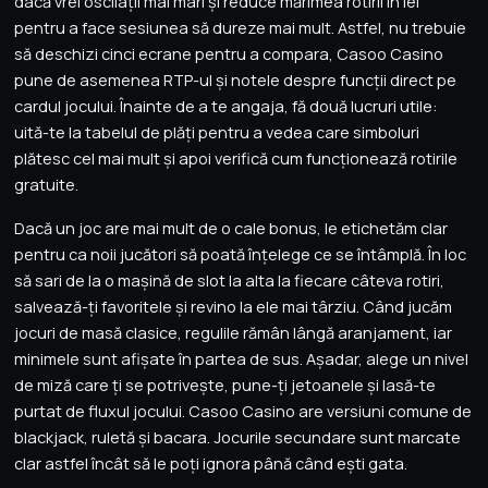
dacă vrei oscilații mai mari și reduce mărimea rotirii în lei
pentru a face sesiunea să dureze mai mult. Astfel, nu trebuie
să deschizi cinci ecrane pentru a compara, Casoo Casino
pune de asemenea RTP-ul și notele despre funcții direct pe
cardul jocului. Înainte de a te angaja, fă două lucruri utile:
uită-te la tabelul de plăți pentru a vedea care simboluri
plătesc cel mai mult și apoi verifică cum funcționează rotirile
gratuite.
Dacă un joc are mai mult de o cale bonus, le etichetăm clar
pentru ca noii jucători să poată înțelege ce se întâmplă. În loc
să sari de la o mașină de slot la alta la fiecare câteva rotiri,
salvează-ți favoritele și revino la ele mai târziu. Când jucăm
jocuri de masă clasice, regulile rămân lângă aranjament, iar
minimele sunt afișate în partea de sus. Așadar, alege un nivel
de miză care ți se potrivește, pune-ți jetoanele și lasă-te
purtat de fluxul jocului. Casoo Casino are versiuni comune de
blackjack, ruletă și bacara. Jocurile secundare sunt marcate
clar astfel încât să le poți ignora până când ești gata.