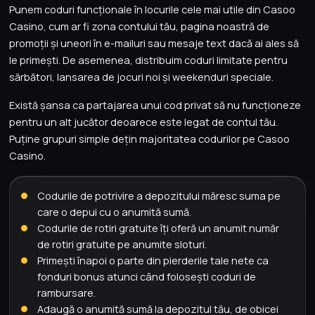
Punem coduri funcționale în locurile cele mai utile din Casoo
Casino, cum ar fi zona contului tău, pagina noastră de
promoții și uneori în e-mailuri sau mesaje text dacă ai ales să
le primești. De asemenea, distribuim coduri limitate pentru
sărbători, lansarea de jocuri noi și weekenduri speciale.
Există șansa ca partajarea unui cod privat să nu funcționeze
pentru un alt jucător deoarece este legat de contul tău.
Puține grupuri simple dețin majoritatea codurilor pe Casoo
Casino.
Codurile de potrivire a depozitului măresc suma pe
care o depui cu o anumită sumă.
Codurile de rotiri gratuite îți oferă un anumit număr
de rotiri gratuite pe anumite sloturi.
Primești înapoi o parte din pierderile tale nete ca
fonduri bonus atunci când folosești coduri de
rambursare.
Adaugă o anumită sumă la depozitul tău, de obicei