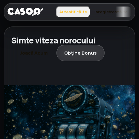
Autentifică-te
Înregistrează-te
Simte viteza norocului
Joacă Acum
Obține Bonus