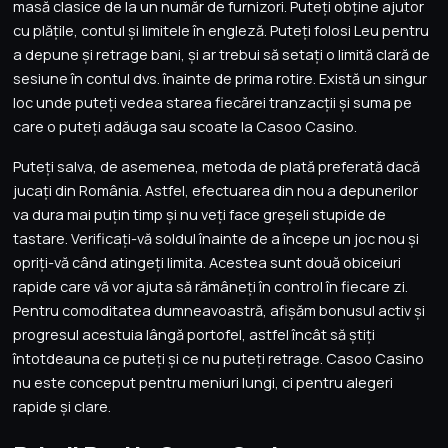
masă clasice de la un număr de furnizori. Puteți obține ajutor
cu plățile, contul și limitele în engleză. Puteți folosi Leu pentru
a depune și retrage bani, și ar trebui să setați o limită clară de
sesiune în contul dvs. înainte de prima rotire. Există un singur
loc unde puteți vedea starea fiecărei tranzacții și suma pe
care o puteți adăuga sau scoate la Casoo Casino.
Puteți salva, de asemenea, metoda de plată preferată dacă
jucați din România. Astfel, efectuarea din nou a depunerilor
va dura mai puțin timp și nu veți face greșeli stupide de
tastare. Verificați-vă soldul înainte de a începe un joc nou și
opriți-vă când atingeți limita. Acestea sunt două obiceiuri
rapide care vă vor ajuta să rămâneți în control în fiecare zi.
Pentru comoditatea dumneavoastră, afișăm bonusul activ și
progresul acestuia lângă portofel, astfel încât să știți
întotdeauna ce puteți și ce nu puteți retrage. Casoo Casino
nu este conceput pentru meniuri lungi, ci pentru alegeri
rapide și clare.