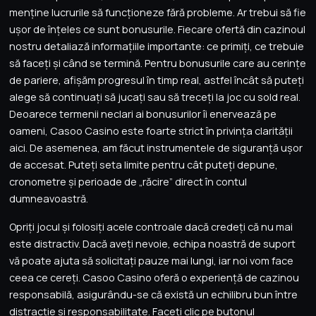
menține lucrurile să funcționeze fără probleme. Ar trebui să fie
ușor de înțeles ce sunt bonusurile. Fiecare ofertă din cazinoul
nostru detaliază informațiile importante: ce primiți, ce trebuie
să faceți și când se termină. Pentru bonusurile care au cerințe
de pariere, afișăm progresul în timp real, astfel încât să puteți
alege să continuați să jucați sau să treceți la joc cu sold real.
Deoarece termenii neclari ai bonusurilor îi enervează pe
oameni, Casoo Casino este foarte strict în privința clarității
aici. De asemenea, am făcut instrumentele de siguranță ușor
de accesat. Puteți seta limite pentru cât puteți depune,
cronometre și perioade de „răcire” direct în contul
dumneavoastră.
Opriți jocul și folosiți acele controale dacă credeți că nu mai
este distractiv. Dacă aveți nevoie, echipa noastră de suport
vă poate ajuta să solicitați pauze mai lungi, iar noi vom face
ceea ce cereți. Casoo Casino oferă o experiență de cazinou
responsabilă, asigurându-se că există un echilibru bun între
distracție și responsabilitate. Faceți clic pe butonul