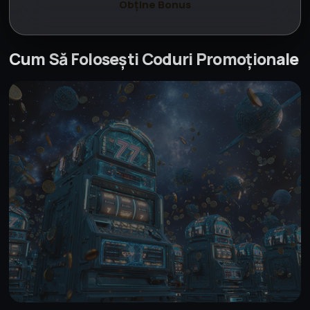
Obține Bonus
Cum Să Folosești Coduri Promoționale