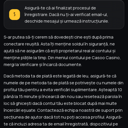
Asigură-te că ai finalizat procesul de
înregistrare. Dacă nu ți-ai verificat email-ul,
deschide mesajul și urmează instrucțiunile.
S-ar putea să-ți cerem să dovedești cine ești după prima
conectare reușită. Asta îți menține soldul în siguranță, ne
ajută să ne asigurăm că ești proprietarul real al contului și
menține plățile la timp. Din meniul contului pe Casoo Casino,
mergi la Verificare și încarcă documente.
Dacă metoda ta de plată este legată de leu, asigură-te că
numele de pe metoda ta de plată se potrivește cu numele din
profilul tău pentru a evita verificări suplimentare. Așteaptă 10
până la 15 minute și încearcă din nou sau resetează parola în
loc să ghicești dacă contul tău este blocat după mai multe
încercări eșuate. Contactează echipa noastră de suport prin
secțiunea de ajutor dacă tot nu poți accesa profilul. Asigură-
te că incluzi adresa ta de email înregistrată, dispozitivul pe