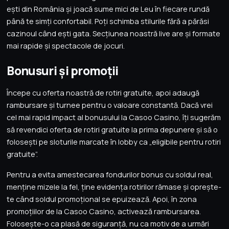
ești din România și joacă sume mici de Leu în fiecare rundă
până te simți confortabil. Poți schimba stilurile fără a părăsi
cazinoul când ești gata. Secțiunea noastră live are și formate
mai rapide și spectacole de jocuri.
Bonusuri și promoții
Începe cu oferta noastră de rotiri gratuite, apoi adaugă
rambursare și turnee pentru o valoare constantă. Dacă vrei
cel mai rapid impact al bonusului la Casoo Casino, îți sugerăm
să revendici oferta de rotiri gratuite la prima depunere și să o
folosești pe sloturile marcate în lobby ca „eligibile pentru rotiri
gratuite”.
Pentru a evita amestecarea fondurilor bonus cu soldul real,
menține mizele la fel, ține evidența rotirilor rămase și oprește-
te când soldul promoțional se epuizează. Apoi, în zona
promoțiilor de la Casoo Casino, activează rambursarea.
Folosește-o ca plasă de siguranță, nu ca motiv de a urmări