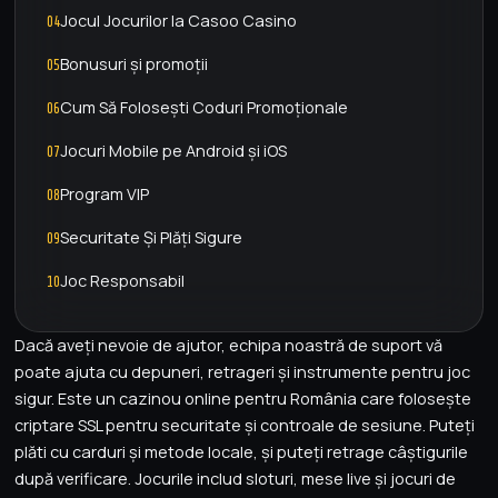
Jocul Jocurilor la Casoo Casino
04
Bonusuri și promoții
05
Cum Să Folosești Coduri Promoționale
06
Jocuri Mobile pe Android și iOS
07
Program VIP
08
Securitate Și Plăți Sigure
09
Joc Responsabil
10
Sfaturi Pentru Jucători Noi
11
Dacă aveți nevoie de ajutor, echipa noastră de suport vă
Întrebări frecvente
12
poate ajuta cu depuneri, retrageri și instrumente pentru joc
sigur. Este un cazinou online pentru România care folosește
criptare SSL pentru securitate și controale de sesiune. Puteți
plăti cu carduri și metode locale, și puteți retrage câștigurile
după verificare. Jocurile includ sloturi, mese live și jocuri de