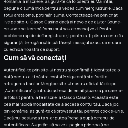
România la înscriere, asigură-te că folosești lei. Mai întâi,
depune o sumă mică pentru a vedea cum merg lucrurile. Dacă
totul arată bine, poți mări suma. Contactează-ne prin chat
live pe site-ul Casoo Casino dacă ai nevoie de ajutor. Spune-
ne unde se termină formularul sau ce mesaj vezi. Pentru
probleme rapide de înregistrare și pentru a-ți păstra contul în
siguranță, te rugăm să împărtășești mesajul exact de eroare
cu echipa noastră de suport.
Cum să vă conectați
Autentifică-te prin site-ul nostru și confirmă-ți identitatea o
dată pentru a-ți păstra contul în siguranță și a facilita
retragerea banilor. Mergi pe site-ul nostru oficial, fă clic pe
„Autentificare” și introdu adresa de email și parola pe care le-
ai folosit pentru a te înscrie la Casoo Casino. Aceasta este
cea mai rapidă modalitate de a accesa contul tău. Dacă joci
din România, asigură-te că browserul tău permite cookie-urile.
Dacă nu, sesiunea ta s-ar putea încheia după ecranul de
autentificare. Sugerăm să salvezi pagina principală pe