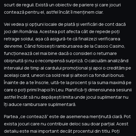
scurt de reguli. Există un obiectiv de pariere și care jocuri
contează pentru el, astfel încât îl menținem clar.
Vei vedea și opțiuni locale de plată și verificări de cont dacă
joci din România. Acestea pot afecta cât de repede poți
retrage soldul, așa că asigură-te că finalizezi verificarea
devreme. Când folosești rambursarea de la Casoo Casino,
funcționează cel mai bine dacă o consideri o returnare
obișnuită și nu o recompensă surpriză. O calculăm analizând
intervalul de timp al cardului promoțional și apoi o credităm pe
același card, uneori ca sold real și alteori ca fonduri bonus.
Înainte de a te înscrie, uită-te la procent și la suma maximă pe
care o poți primi înapoi în Leu. Planifică-ți dimensiunea sesiunii
astfel încât să nu depășești limita unde jocul suplimentar nu
îți aduce rambursare suplimentară.
Partea „ce contează” este de asemenea menținută clară. Pot
exista jocuri care nu contribuie deloc sau doar parțial. Acest
detaliu este mai important decât procentul din titlu. Poți