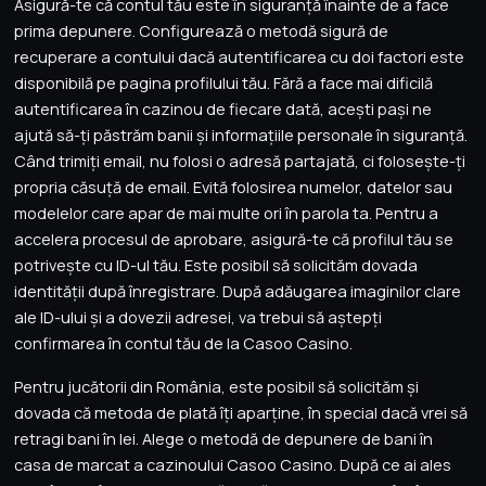
Asigură-te că contul tău este în siguranță înainte de a face
prima depunere. Configurează o metodă sigură de
recuperare a contului dacă autentificarea cu doi factori este
disponibilă pe pagina profilului tău. Fără a face mai dificilă
autentificarea în cazinou de fiecare dată, acești pași ne
ajută să-ți păstrăm banii și informațiile personale în siguranță.
Când trimiți email, nu folosi o adresă partajată, ci folosește-ți
propria căsuță de email. Evită folosirea numelor, datelor sau
modelelor care apar de mai multe ori în parola ta. Pentru a
accelera procesul de aprobare, asigură-te că profilul tău se
potrivește cu ID-ul tău. Este posibil să solicităm dovada
identității după înregistrare. După adăugarea imaginilor clare
ale ID-ului și a dovezii adresei, va trebui să aștepți
confirmarea în contul tău de la Casoo Casino.
Pentru jucătorii din România, este posibil să solicităm și
dovada că metoda de plată îți aparține, în special dacă vrei să
retragi bani în lei. Alege o metodă de depunere de bani în
casa de marcat a cazinoului Casoo Casino. După ce ai ales