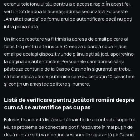
ecranul telefonului tău pentru a o accesa rapid. În acest fel,
vei fi întotdeauna la aceeași adresă securizată. Folosește
„Am uitat parola” pe formularul de autentificare dacă nu poți
intra prima dată.
Un link de resetare va fi trimis la adresa de email pe care ai
folosit-o pentru a te înscrie. Creează o parolă nouă în acel
email pe același dispozitiv unde plănuiești să joci, apoi revino
la pagina de autentificare. Persoanele care doresc să-și
păstreze conturile de la Casoo Casino în siguranță ar trebui
să folosească parole puternice care au cel puțin 10 caractere
și conțin un amestec de litere și numere.
Listă de verificare pentru jucătorii români despre
cum să se autentifice pas cu pas
Folosește această listă scurtă înainte de a contacta suportul.
Multe probleme de conectare pot fi rezolvate în mai puțin de
două minute și îți va menține sesiunea în siguranță pe Casoo